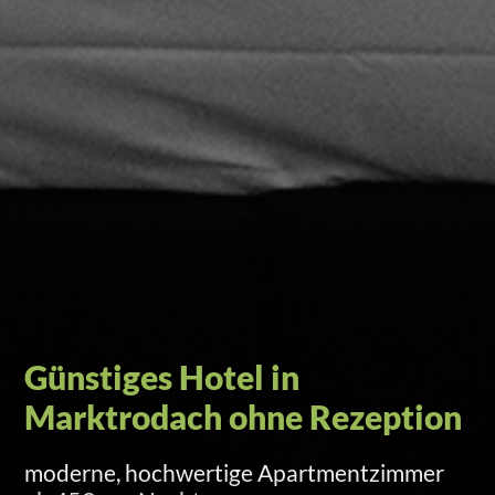
Self-Check-in per Türcode
Versand am Anreisetag um 15 Uhr per SMS