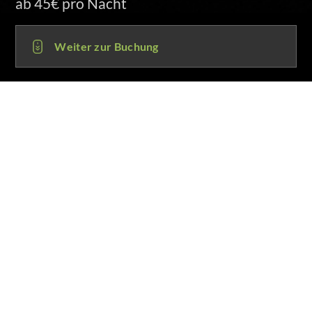
und E-Mail
Weiter zur Buchung
MRD HOTEL MARKTRODACH
96364 Marktrodach
Louis-Dietrich-Straße 18
+49 (0) 82 61 . 76 95 - 255
info@mrd-hotel.de
Gästesupport
Mo-Fr 8-12 und 13-18 Uhr
1. Datum wählen
Anreise: 09.08.26
Abreise: 10.08.26, 1 Nacht