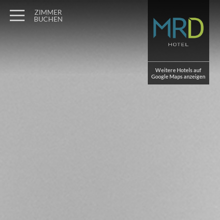
Wagner Möbel Manufaktur
" style="display: none">
ZIMMER
BUCHEN
Weitere Hotels auf
Google Maps anzeigen